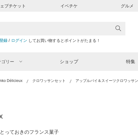
ウェブチケット
イベチケ
グルメ
登録
/
ログイン
してお買い物するとポイントがたまる！
ショップ
特集
テゴリー
nko Délicieux
クロワッサンセット
アップルパイ＆スイーツクロワッサン
x
とっておきのフランス菓子