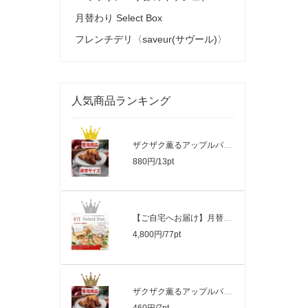
月替わり Select Box
フレンチデリ〈saveur(サヴール)〉
人気商品ランキング
ザクザク薫るアップルパイ_通常サイズ
880円/13pt
【ご自宅へお届け】月替わり Select Box
4,800円/77pt
ザクザク薫るアップルパイ_ミニサイズ
460円/7pt