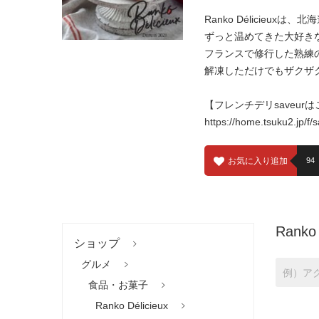
Ranko Délicie
ずっと温めてきた大好きな
フランスで修行した熟練
解凍しただけでもザクザ
【フレンチデリsaveur
https://home.tsuku2.jp/f
お気に入り追加
94
Ranko 
ショップ
グルメ
食品・お菓子
Ranko Délicieux