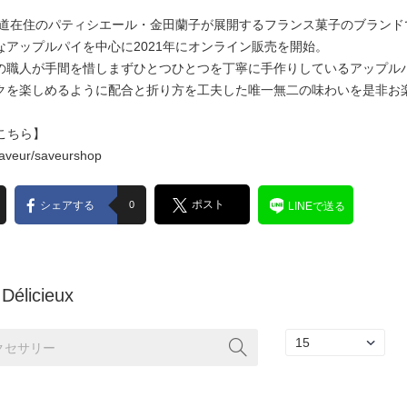
uxは、北海道在住のパティシエール・金田蘭子が展開するフランス菓子のブラン
アップルパイを中心に2021年にオンライン販売を開始。
の職人が手間を惜しまずひとつひとつを丁寧に手作りしているアップル
クを楽しめるように配合と折り方を工夫した唯一無二の味わいを是非お
はこちら】
/saveur/saveurshop
ポスト
シェアする
0
LINEで送る
Délicieux